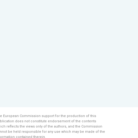
e European Commission support for the production of this
blication does not constitute endorsement of the contents
ich reflects the views only of the authors, and the Commission
nnot be held responsi­ble for any use which may be made of the
formation contained therein.