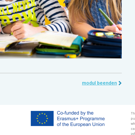
modul beenden
Th
pu
wh
ca
in