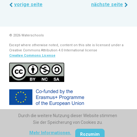
vorige seite
nächste seite
© 2026 Waterschools
Except where otherwise noted, content on this site is licensed under a
Creative Commons Attribution 4.0 International license
Creative Commons License
Durch die weitere Nutzung dieser Website stimmen
The European Commission support for the production of this
publication does not constitute endorsement of the contents which
Sie der Speicherung von Cookies zu.
reflects the views only of the authors, and the Commission cannot be
held responsi­ble for any use which may be made of the information
Mehr Informationen.
Rozumím
contained therein.