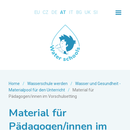
EU
CZ
DE
AT
IT
BG
UK
SI
Home
/
Wasserschule werden
/
Wasser und Gesundheit -
Materialpool für den Unterricht
/
Material für
Pädagogen/innen im Vorschulsetting
Material für
Pädagogen/innen im