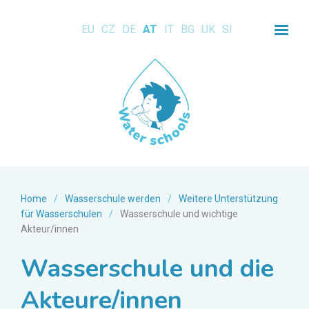
EU
CZ
DE
AT
IT
BG
UK
SI
Home
/
Wasserschule werden
/
Weitere Unterstützung
für Wasserschulen
/
Wasserschule und wichtige
Akteur/innen
Wasserschule und die
Akteure/innen