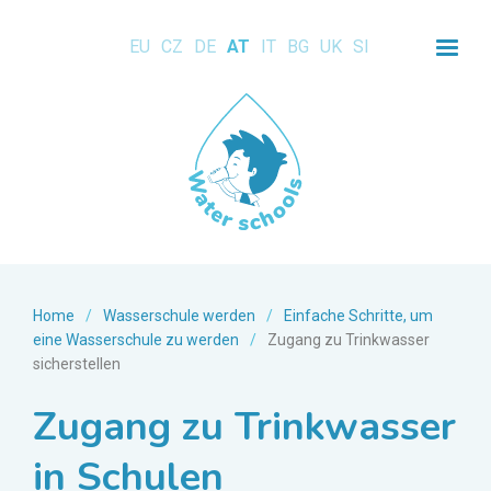
EU
CZ
DE
AT
IT
BG
UK
SI
Home
/
Wasserschule werden
/
Einfache Schritte, um
eine Wasserschule zu werden
/
Zugang zu Trinkwasser
sicherstellen
Zugang zu Trinkwasser
in Schulen