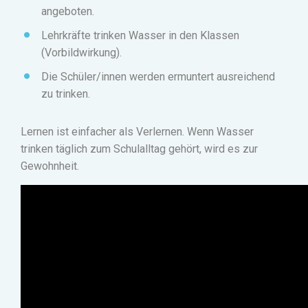
angeboten.
Lehrkräfte trinken Wasser in den Klassen
(Vorbildwirkung).
Die Schüler/innen werden ermuntert ausreichend
zu trinken.
Lernen ist einfacher als Verlernen. Wenn Wasser
trinken täglich zum Schulalltag gehört, wird es zur
Gewohnheit.