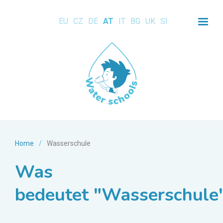
EU
CZ
DE
AT
IT
BG
UK
SI
Home
/
Wasserschule
Was
bedeutet "Wasserschule