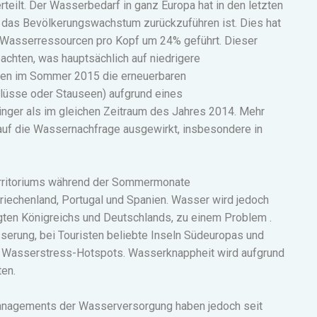
rteilt. Der Wasserbedarf in ganz Europa hat in den letzten
 das Bevölkerungswachstum zurückzuführen ist. Dies hat
 Wasserressourcen pro Kopf um 24% geführt. Dieser
chten, was hauptsächlich auf niedrigere
ren im Sommer 2015 die erneuerbaren
lüsse oder Stauseen) aufgrund eines
ger als im gleichen Zeitraum des Jahres 2014. Mehr
 auf die Wassernachfrage ausgewirkt, insbesondere in
Territoriums während der Sommermonate
riechenland, Portugal und Spanien. Wasser wird jedoch
igten Königreichs und Deutschlands, zu einem Problem .
serung, bei Touristen beliebte Inseln Südeuropas und
n Wasserstress-Hotspots. Wasserknappheit wird aufgrund
ten.
anagements der Wasserversorgung haben jedoch seit