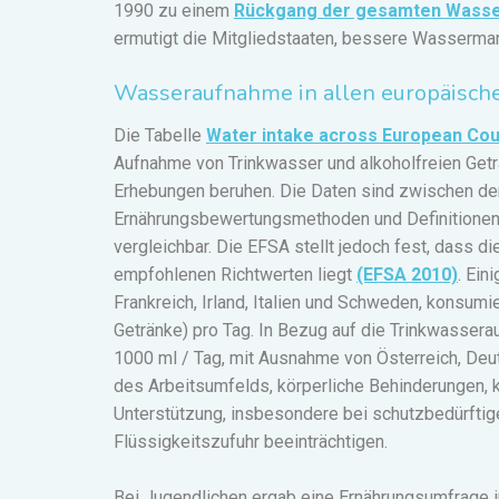
1990 zu einem
Rückgang der gesamten Wass
ermutigt die Mitgliedstaaten, bessere Wasserm
Wasseraufnahme in allen europäisch
Die Tabelle
Water intake across European Co
Aufnahme von Trinkwasser und alkoholfreien Geträ
Erhebungen beruhen. Die Daten sind zwischen den
Ernährungsbewertungsmethoden und Definitionen z
vergleichbar. Die EFSA stellt jedoch fest, dass 
empfohlenen Richtwerten liegt
(EFSA 2010)
. Ein
Frankreich, Irland, Italien und Schweden, konsumi
Getränke) pro Tag. In Bezug auf die Trinkwasser
1000 ml / Tag, mit Ausnahme von Österreich, Deu
des Arbeitsumfelds, körperliche Behinderungen,
Unterstützung, insbesondere bei schutzbedürfti
Flüssigkeitszufuhr beeinträchtigen.
Bei Jugendlichen ergab eine Ernährungsumfrage in 