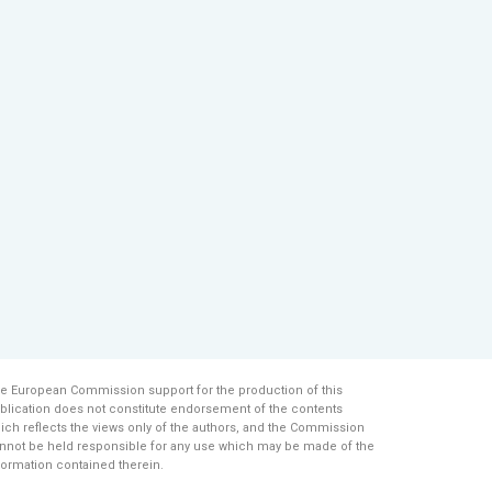
e European Commission support for the production of this
blication does not constitute endorsement of the contents
ich reflects the views only of the authors, and the Commission
nnot be held responsi­ble for any use which may be made of the
formation contained therein.