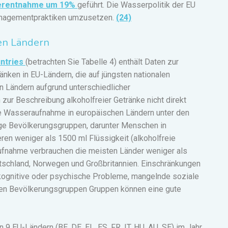
erentnahme um 19%
geführt. Die Wasserpolitik der EU
anagementpraktiken umzusetzen.
(24)
en Ländern
untries
(betrachten Sie Tabelle 4)
enthält Daten zur
nken in EU-Ländern, die auf jüngsten nationalen
 Ländern aufgrund unterschiedlicher
ur Beschreibung alkoholfreier Getränke nicht direkt
die Wasseraufnahme in europäischen Ländern unter den
ige Bevölkerungsgruppen, darunter Menschen in
eren weniger als 1500 ml Flüssigkeit (alkoholfreie
aufnahme verbrauchen die meisten Länder weniger als
tschland, Norwegen und Großbritannien. Einschränkungen
 kognitive oder psychische Probleme, mangelnde soziale
gen Bevölkerungsgruppen Gruppen können eine gute
9 EU-Ländern (BE, DE, EL, ES, FR, IT, HU, AU, SE) im Jahr