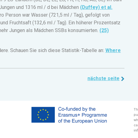
 Jungen und 1316 ml / d bei Mädchen
(Duffey) et al.
ro Person war Wasser (721,5 ml / Tag), gefolgt von
und Fruchtsaft (132,6 ml / Tag). Ein höherer Prozentsatz
 mehr Jungen als Mädchen SSBs konsumierten.
(25)
ere.
Schauen Sie sich diese Statistik-Tabelle an:
Where
nächste seite
Th
pu
wh
ca
in