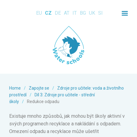
EU
CZ
DE
AT
IT
BG
UK
SI
Home
/
Zapojte se
/
Zdroje pro učitele: voda a životního
prostředí
/
Díl 3: Zdroje pro učitele - střední
školy
/
Redukce odpadu
Existuje mnoho způsobů, jak mohou být školy aktivní v
svých programech recyklace a nakládání s odpadem.
Omezení odpadu a recyklace může ušetřit