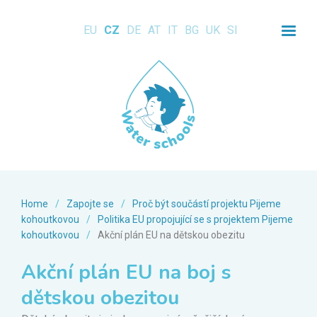
EU
CZ
DE
AT
IT
BG
UK
SI
Home
/
Zapojte se
/
Proč být součástí projektu Pijeme
kohoutkovou
/
Politika EU propojující se s projektem Pijeme
kohoutkovou
/
Akční plán EU na dětskou obezitu
Akční plán EU na boj s
dětskou obezitou