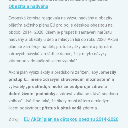
Obezita a nadváha
Evropská komise reagovala na výzvu nadváhy a obezity
přijetím akčního plánu EU pro boj s dětskou obezitou na
období 2014–2020. Cílem je přispět k zastavení nárůstu
nadváhy a obezity u dětí a mladých lidí do roku 2020. Akční
plán se zaměřuje na děti, protože „díky učení a přijímání
zdravých návyků v mládí, je šance, že jim tyto návyky
zůstanou v dospělosti velmi vysoká“.
Akční plán vybízí školy a předškolní zařízení, aby „
omezily
přístup
k… méně zdravým stravovacím možnostem
“ a
vytvářely
„prostředí, v nichž se podporuje zdraví a
dobré životní podmínky
a zdravá volba se stává snadnou
volbou“. Uvádí se také, že školy musí dětem a mladým
lidem poskytnout
přístup k pitné vodě
zdarma.
EU Akční plán na dětskou obezitu 2014-2020
Zdroj: