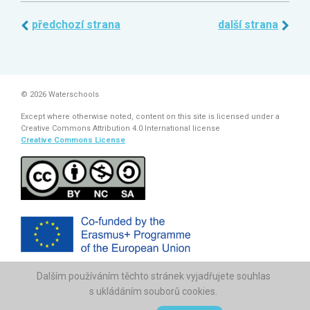
předchozí strana
další strana
© 2026 Waterschools
Except where otherwise noted, content on this site is licensed under a
Creative Commons Attribution 4.0 International license
Creative Commons License
Dalším používáním těchto stránek vyjadřujete souhlas
The European Commission support for the production of this
publication does not constitute endorsement of the contents which
s ukládáním souborů cookies.
reflects the views only of the authors, and the Commission cannot be