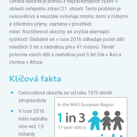
Dětská obezita je jednou z nejzávažnějších výzev v
oblasti veřejného zdraví 21. století. Tento problém je
celosvětový a neustále ovlivňuje mnoho zemí s nízkými
a středními příjmy, zejména v prostředí
měst. Rozšířenost obezity se zvýšila alarmující
rychlostí. Globálně se v roce 2016 odhaduje počet dětí
mladších 5 let s nadváhou přes 41 milionů. Téměř
polovina všech dětí s nadváhou pod 5 let žila v Asii a
čtvrtina v Africe.
Klíčová fakta
Celosvětová obezita se od roku 1975 téměř
ztrojnásobila.
V roce 2016
mělo nadváhu
více než 1,9
miliardy