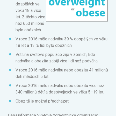
dospělých ve
věku 18 a více
let. Z těchto více
než 650 milionů
bylo obézních.
V roce 2016 mělo nadváhu 39 % dospělých ve věku
18 let a 13 % lidí bylo obézních.
Většina světové populace žije v zemích, kde
nadváha a obezita zabíjí více lidí než podváha.
V roce 2016 mělo nadváhu nebo obezitu 41 milionů
dětí mladších 5 let.
V roce 2016 mělo nadváhu nebo obezitu více než
340 milionů dětí a dospívajících ve věku 5–19 let.
Obezitě je možné předcházet.
Další informace Světové zdravotnické organizace: