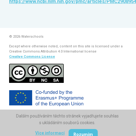
https://www.ncbi.nlm.nih.gov/pmc/articles/PMC2908954
© 2026 Waterschools
Except where otherwise noted, content on this site is licensed under a
Creative Commons Attribution 4.0 International license
Creative Commons License
Dalším používáním těchto stránek vyjadřujete souhlas
The European Commission support for the production of this
publication does not constitute endorsement of the contents which
s ukládáním souborů cookies.
reflects the views only of the authors, and the Commission cannot be
held responsi­ble for any use which may be made of the information
Více informací
Rozumím