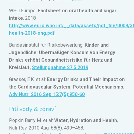
WHO Europe:
Factsheet on oral health and sugar
intake
. 2018
http://www.euro.who.int/__data/assets/pdf_file/0009/3
health-2018-eng.pdf
Bundesinstitut für Risikobewertung:
Kinder und
Jugendliche: Übermäßiger Konsum von Energy
Drinks erhöht Gesundheitsrisiko für Herz und
Kreislauf,
Stellungnahme 27.5.2019
Grasser, E.K. et al:
Energy Drinks and Their Impact on
the Cardiovascular System: Potential Mechanisms
.
Adv Nutr. 2016 Sep 15;7(5):950-60
Pití vody & zdraví
Popkin Barry M. et al:
Water, Hydration and Health
,
Nutr Rev. 2010 Aug; 68(8): 439–458.