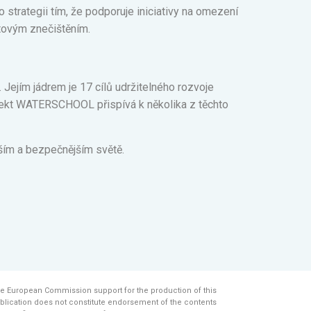
trategii tím, že podporuje iniciativy na omezení
astovým znečištěním.
Jejím jádrem je 17 cílů udržitelného rozvoje
Projekt WATERSCHOOL přispívá k několika z těchto
ějším a bezpečnějším světě.
e European Commission support for the production of this
blication does not constitute endorsement of the contents