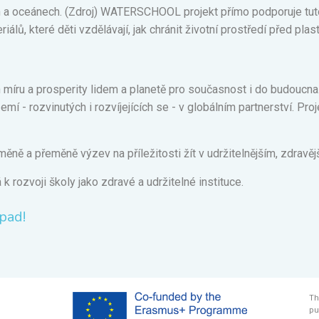
 a oceánech. (
Zdroj
) WATERSCHOOL projekt přímo podporuje tuto s
iálů, které děti vzdělávají, jak chránit životní prostředí před pl
míru a prosperity lidem a planetě pro současnost i do budoucna. 
emí - rozvinutých i rozvíjejících se - v globálním partnerství. 
 změně a přeměně výzev na příležitosti žít v udržitelnějším, zdrav
 rozvoji školy jako zdravé a udržitelné instituce.
pad!
Th
pu