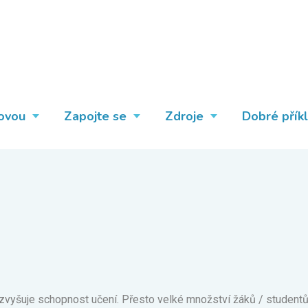
ovou
Zapojte se
Zdroje
Dobré přík
vyšuje schopnost učení. Přesto velké množství žáků / studentů 