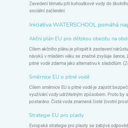
Zavedení tématu pití kohoutkové vody do školního
sociální začlenění.
Iniciativa WATERSCHOOL pomáhá naplň
Akční plán EU pro dětskou obezitu na o
Cílem akčního plánu je přispět k zastavení nárůstu
návyků v mladém věku se značně zvyšuje šance, ž
pitné vodě zdarma jako alternativu k sladidlům. (
Z
Směrnice EU o pitné vodě
Cílem směrnice EU o pitné vodě je zajistit bezpe
využívání vody udržitelným způsobem. Proto by si 
postaráno. Čistá voda znamená čisté životní pros
Strategie EU pro plasty
Evropská strategie pro plasty se zabývá odpovědí na