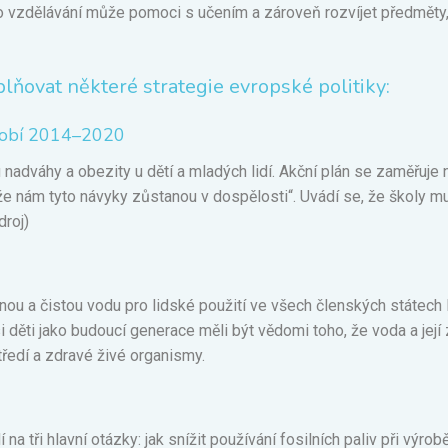
 vzdělávání může pomoci s učením a zároveň rozvíjet předměty, 
ovat některé strategie evropské politiky:
bdobí 2014–2020
 nadváhy a obezity u dětí a mladých lidí. Akční plán se zaměřuje n
e nám tyto návyky zůstanou v dospělosti“. Uvádí se, že školy m
droj
)
čnou a čistou vodu pro lidské použití ve všech členských státe
děti jako budoucí generace měli být vědomi toho, že voda a její 
tředí a zdravé živé organismy.
 tři hlavní otázky: jak snížit používání fosilních paliv při výrobě 