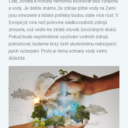
Lidé, zvířata a rostliny nemohou existovat bez vzduchu
a vody. Je dobře známo, že zdroje pitné vody na Zemi
jsou omezené a lidské potřeby budou stále více růst. V
Evropě již více než polovina sladkovodních zdrojů
zmizela, což vedlo ke ztrátě stovek živočišných druhů.
Pokud bude nepřiměřené využívání vodních zdrojů
pokračovat, budeme brzy čelit skutečnému nebezpečí
jejich vyčerpání. Proto je téma ochrany vody velmi
důležité.