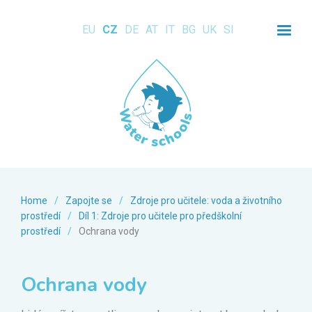
EU
CZ
DE
AT
IT
BG
UK
SI
Home
/
Zapojte se
/
Zdroje pro učitele: voda a životního
prostředí
/
Díl 1: Zdroje pro učitele pro předškolní
prostředí
/
Ochrana vody
Ochrana vody