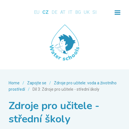
EU
CZ
DE
AT
IT
BG
UK
SI
Home
/
Zapojte se
/
Zdroje pro učitele: voda a životního
prostředí
/
Díl 3: Zdroje pro učitele - střední školy
Zdroje pro učitele -
střední školy