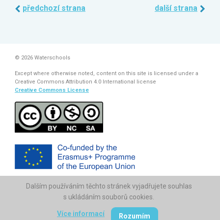
předchozí strana
další strana
© 2026 Waterschools
Except where otherwise noted, content on this site is licensed under a
Creative Commons Attribution 4.0 International license
Creative Commons License
Dalším používáním těchto stránek vyjadřujete souhlas
The European Commission support for the production of this
publication does not constitute endorsement of the contents which
s ukládáním souborů cookies.
reflects the views only of the authors, and the Commission cannot be
held responsi­ble for any use which may be made of the information
Více informací
Rozumím
contained therein.