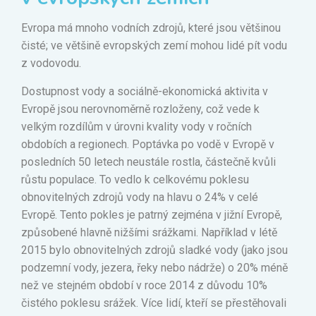
Evropa má mnoho vodních zdrojů, které jsou většinou
čisté; ve většině evropských zemí mohou lidé pít vodu
z vodovodu.
Dostupnost vody a sociálně-ekonomická aktivita v
Evropě jsou nerovnoměrně rozloženy, což vede k
velkým rozdílům v úrovni kvality vody v ročních
obdobích a regionech. Poptávka po vodě v Evropě v
posledních 50 letech neustále rostla, částečně kvůli
růstu populace. To vedlo k celkovému poklesu
obnovitelných zdrojů vody na hlavu o 24% v celé
Evropě. Tento pokles je patrný zejména v jižní Evropě,
způsobené hlavně nižšími srážkami. Například v létě
2015 bylo obnovitelných zdrojů sladké vody (jako jsou
podzemní vody, jezera, řeky nebo nádrže) o 20% méně
než ve stejném období v roce 2014 z důvodu 10%
čistého poklesu srážek. Více lidí, kteří se přestěhovali