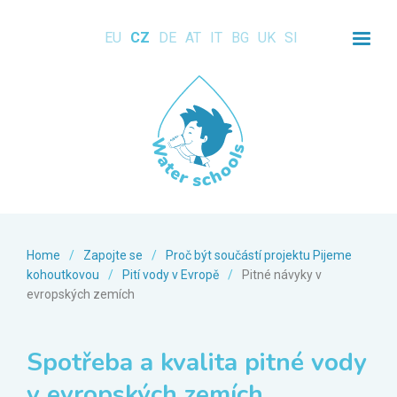
EU
CZ
DE
AT
IT
BG
UK
SI
Home
/
Zapojte se
/
Proč být součástí projektu Pijeme
kohoutkovou
/
Pití vody v Evropě
/
Pitné návyky v
evropských zemích
Spotřeba a kvalita pitné vody
v evropských zemích