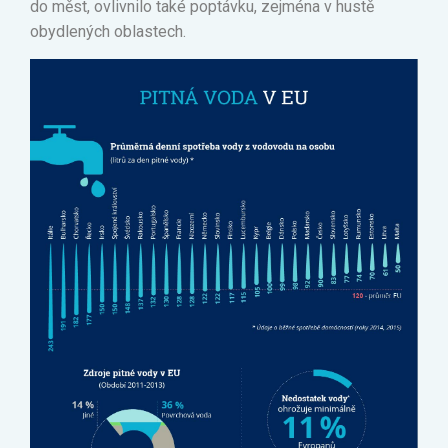
do měst, ovlivnilo také poptávku, zejména v hustě
obydlených oblastech.