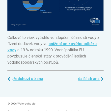
Celkově to však vyústilo ve zlepšení účinnosti vody a
řízení dodávek vody ve
snížení celkového odběru
vody
o 19 % od roku 1990. Vodní politika EU
povzbuzuje členské státy k provádění lepších
vodohospodářských postupů.
předchozí strana
další strana
© 2026 Waterschools