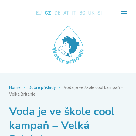
EU
CZ
DE
AT
IT
BG
UK
SI
Home
/
Dobré příklady
/
Voda je ve škole cool kampaň –
Velká Británie
Voda je ve škole cool
kampaň – Velká