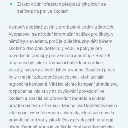
Získat vládní přezkum předpisů týkajících se
zařízení na pití ve školách.
Kampaň úspěšně zvýšila profil pitné vody na školách.
Vypracoval se národní informační balíček pro školy, v
němž bylo uvedeno, proč je důležité, aby děti během
školního dne pravidelně pily vodu, a pokyny pro
osvědčené postupy pro zařízení a přístup k vodě. K
dispozici byl také informační balíček pro rodiče,
plakáty, nálepky a tvrdá láhev s vodou. Součástí práce
byly i místní zdravotničtí pracovníci, kteří zahájili
regionální kampaně. Většina těchto kampaní utratila svůj
rozpočet na iniciativy na zvyšování povědomí ve
školách a snažila se přesvědčit ředitele a učitele
prostřednictvím informací. Mnoho škol kontaktovaných
v kampani vytvořilo vodní schémata, která zahrnovala
pravidelné pití vody jako klíčový prvek jejich strategií
učení. Kampaň Voda je ve škole cool prostřednictvím