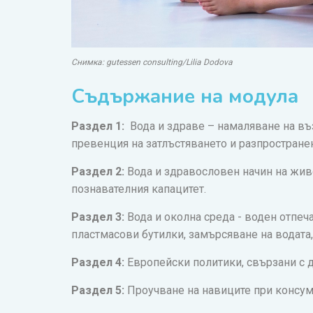
Снимка: gutessen consulting/Lilia Dodova
Съдържание на модула
Раздел 1:
Вода и здраве – намаляване на въз
превенция на затлъстяването и разпространен
Раздел 2:
Вода и здравословен начин на живо
познавателния капацитет.
Раздел 3:
Вода и околна среда - воден отпеча
пластмасови бутилки, замърсяване на водата,
Раздел 4:
Европейски политики, свързани с д
Раздел 5:
Проучване на навиците при консум