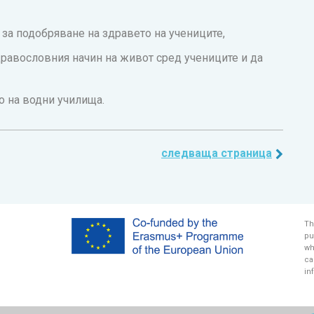
за подобряване на здравето на учениците,
равословния начин на живот сред учениците и да
о на водни училища.
следваща страница
Th
pu
wh
ca
in