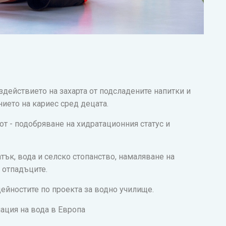
действието на захарта от подсладените напитки и
ието на кариес сред децата.
т - подобряване на хидратационния статус и
тък, вода и селско стопанство, намаляване на
 отпадъците.
ейностите по проекта за водно училище.
ация на вода в Европа