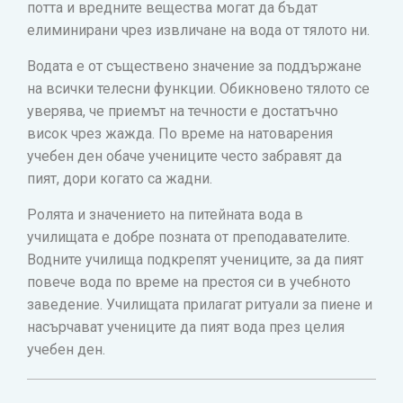
потта и вредните вещества могат да бъдат
елиминирани чрез извличане на вода от тялото ни.
Водата е от съществено значение за поддържане
на всички телесни функции. Обикновено тялото се
уверява, че приемът на течности е достатъчно
висок чрез жажда. По време на натоварения
учебен ден обаче учениците често забравят да
пият, дори когато са жадни.
Ролята и значението на питейната вода в
училищата е добре позната от преподавателите.
Водните училища подкрепят учениците, за да пият
повече вода по време на престоя си в учебното
заведение. Училищата прилагат ритуали за пиене и
насърчават учениците да пият вода през целия
учебен ден.