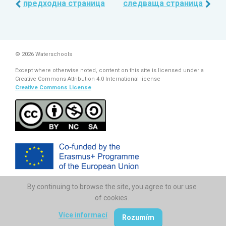
предходна страница
следваща страница
© 2026 Waterschools
Except where otherwise noted, content on this site is licensed under a
Creative Commons Attribution 4.0 International license
Creative Commons License
By continuing to browse the site, you agree to our use
The European Commission support for the production of this
publication does not constitute endorsement of the contents which
of cookies.
reflects the views only of the authors, and the Commission cannot be
held responsi­ble for any use which may be made of the information
Více informací
Rozumím
contained therein.