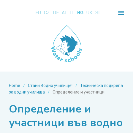
EU
CZ
DE
AT
IT
BG
UK
SI
Home
/
Стани Водно училище!
/
Техническа подкрепа
за водни училища
/
Определение и участници
Определение и
участници във водно