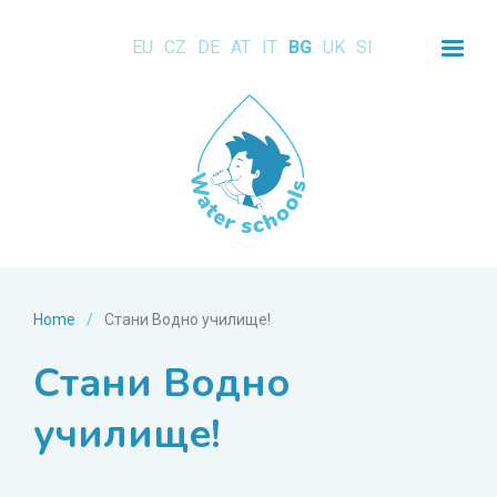
EU
CZ
DE
AT
IT
BG
UK
SI
Home
/
Стани Водно училище!
Стани Водно
училище!