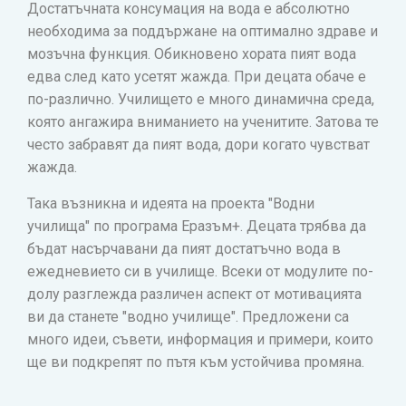
Достатъчната консумация на вода е абсолютно
необходима за поддържане на оптимално здраве и
мозъчна функция. Обикновено хората пият вода
едва след като усетят жажда. При децата обаче е
по-различно. Училището е много динамична среда,
която ангажира вниманието на ученитите. Затова те
често забравят да пият вода, дори когато чувстват
жажда.
Така възникна и идеята на проекта "Водни
училища" по програма Еразъм+. Децата трябва да
бъдат насърчавани да пият достатъчно вода в
ежедневието си в училище. Всеки от модулите по-
долу разглежда различен аспект от мотивацията
ви да станете "водно училище". Предложени са
много идеи, съвети, информация и примери, които
ще ви подкрепят по пътя към устойчива промяна.