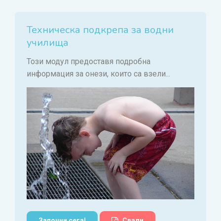
Техническа подкрепа за водни
училища
Този модул предоставя подробна
информация за онези, които са взели...
Започни сега!
Свали