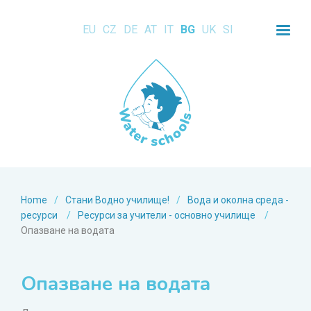
EU
CZ
DE
AT
IT
BG
UK
SI
Home
/
Стани Водно училище!
/
Вода и околна среда -
ресурси
/
Ресурси за учители - основно училище
/
Опазване на водата
Опазване на водата