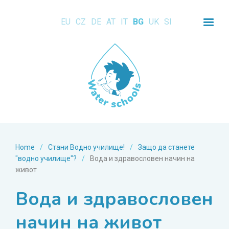
EU
CZ
DE
AT
IT
BG
UK
SI
Home
/
Стани Водно училище!
/
Защо да станете
"водно училище"?
/
Вода и здравословен начин на
живот
Вода и здравословен
начин на живот