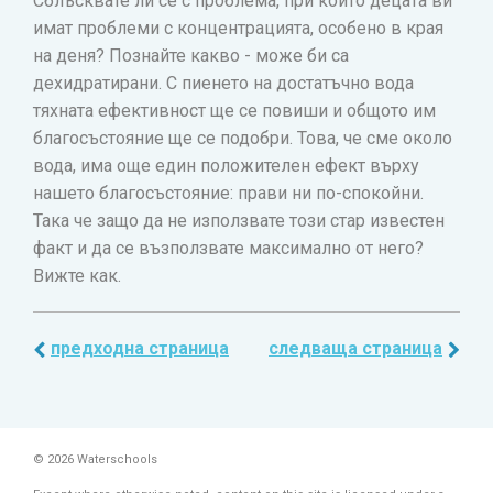
Сблъсквате ли се с проблема, при който децата ви
имат проблеми с концентрацията, особено в края
на деня? Познайте какво - може би са
дехидратирани. С пиенето на достатъчно вода
тяхната ефективност ще се повиши и общото им
благосъстояние ще се подобри. Това, че сме около
вода, има още един положителен ефект върху
нашето благосъстояние: прави ни по-спокойни.
Така че защо да не използвате този стар известен
факт и да се възползвате максимално от него?
Вижте как.
предходна страница
следваща страница
© 2026 Waterschools