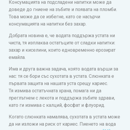
Консумацията на подсладени напитки може да
доведе до гниене на зъбите и появата на пломби.
Това може да се избегне, като се насърчи
консумацията на напитки без захар.
Добрата новина е, че водата поддържа устата ни
чиста, тя изплаква остатъците от сладки напитки:
захар и киселини, които едновременно ерозират
емайла.
Има и друга важна задача, която водата върши за
нас: тя се бори със сухотата в устата. Слюнката е
първата защита на нашата уста срещу кариес.
Тя измива остатъчната храна, помага ни да
преглътнем с лекота и поддържа зъбите здрави,
като ги измива с калций, фосфат и флуорид.
Когато слюнката намалява, сухотата в устата може
да ни изложи на риск от кариес. Пиенето на вода