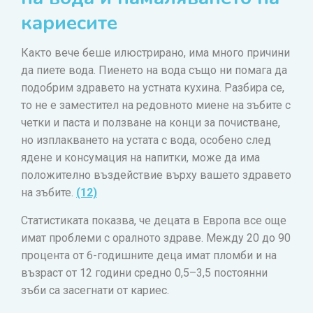
кариесите
Както вече беше илюстрирано, има много причини
да пиете вода. Пиенето на вода също ни помага да
подобрим здравето на устната кухина. Разбира се,
то не е заместител на редовното миене на зъбите с
четки и паста и ползване на конци за почистване,
но изплакването на устата с вода, особено след
ядене и консумация на напитки, може да има
положително въздействие върху вашето здравето
на зъбите.
(12)
Статистиката показва, че децата в Европа все още
имат проблеми с оралното здраве. Между 20 до 90
процента от 6-годишните деца имат пломби и на
възраст от 12 години средно 0,5–3,5 постоянни
зъби са засегнати от кариес.