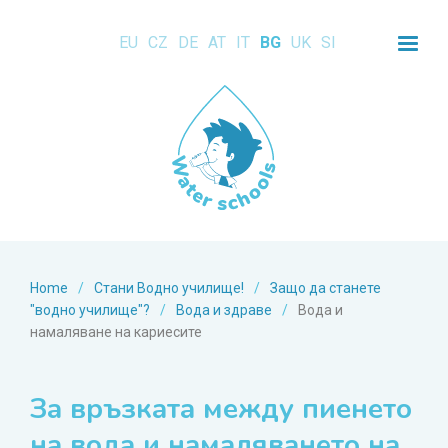
EU
CZ
DE
AT
IT
BG
UK
SI
Home
/
Стани Водно училище!
/
Защо да станете
"водно училище"?
/
Вода и здраве
/
Вода и
намаляване на кариесите
За връзката между пиенето
на вода и намаляването на