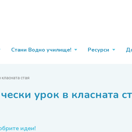
Стани Водно училище!
Ресурси
Д
в класната стая
чески урок в класната с
обрите идеи!