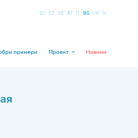
EU
CZ
DE
AT
IT
BG
UK
SI
обри примери
Проект
Новини
тая