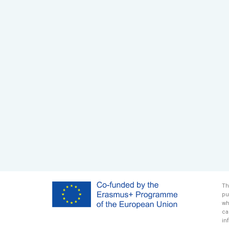
Th
pu
wh
ca
in