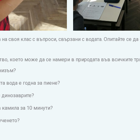
на своя клас с въпроси, свързани с водата. Опитайте се да
во, което може да се намери в природата във всичките три 
низъм?
та вода е годна за пиене?
и динозаврите?
 камила за 10 минути?
 ученето?