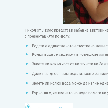
Никол от 3 клас представи забавна викторина 
с презентацията по-долу:
Водата е единственото естествено вещест
Колко вода се съдържа в човешкия орга
Знаете ли каква част от наличната на Земя
Дали ние днес пием водата, която са пил
Знаете ли колко вода може да изпие една
Вярно ли е, че пиенето на вода помага на