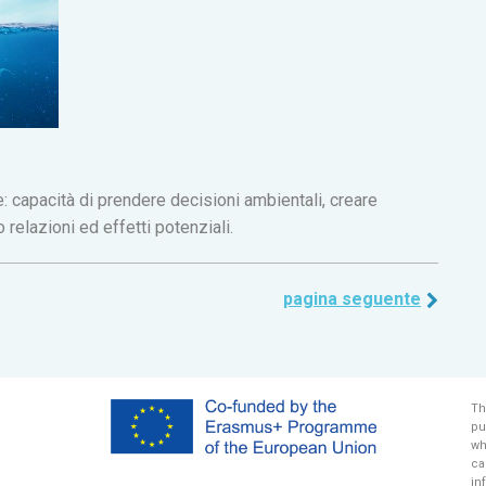
 capacità di prendere decisioni ambientali, creare
 relazioni ed effetti potenziali.
pagina seguente
Th
pu
wh
ca
in