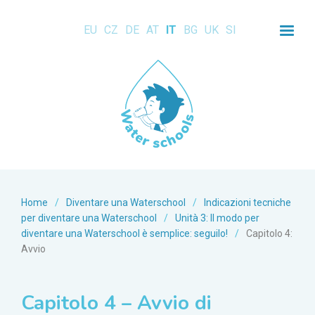
EU
CZ
DE
AT
IT
BG
UK
SI
Home
/
Diventare una Waterschool
/
Indicazioni tecniche
per diventare una Waterschool
/
Unità 3: Il modo per
diventare una Waterschool è semplice: seguilo!
/
Capitolo 4:
Avvio
Capitolo 4 – Avvio di