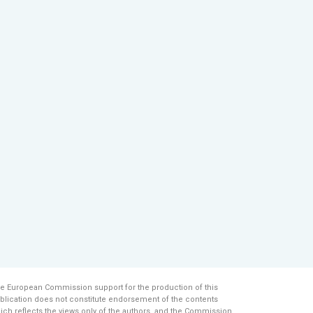
e European Commission support for the production of this
blication does not constitute endorsement of the contents
ich reflects the views only of the authors, and the Commission