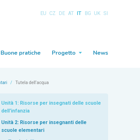
EU
CZ
DE
AT
IT
BG
UK
SI
Buone pratiche
Progetto
News
tari
/
Tutela dell'acqua
Unità 1: Risorse per insegnati delle scuole
dell'infanzia
Unità 2: Risorse per insegnanti delle
scuole elementari