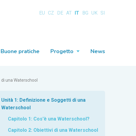
EU
CZ
DE
AT
IT
BG
UK
SI
Buone pratiche
Progetto
News
i di una Waterschool
Unità 1: Definizione e Soggetti di una
Waterschool
Capitolo 1: Cos'è una Waterschool?
Capitolo 2: Obiettivi di una Waterschool