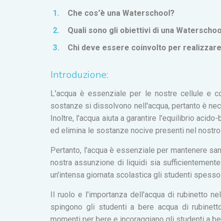
Che cos'è una Waterschool?
Quali sono gli obiettivi di una Waterscho
Chi deve essere coinvolto per realizzar
Introduzione:
L'acqua è essenziale per le nostre cellule e con
sostanze si dissolvono nell'acqua, pertanto è neces
Inoltre, l'acqua aiuta a garantire l'equilibrio acid
ed elimina le sostanze nocive presenti nel nostro 
Pertanto, l'acqua è essenziale per mantenere sano 
nostra assunzione di liquidi sia sufficientemente
un'intensa giornata scolastica gli studenti spess
Il ruolo e l'importanza dell'acqua di rubinetto 
spingono gli studenti a bere acqua di rubinett
momenti per bere e incoraggiano gli studenti a ber