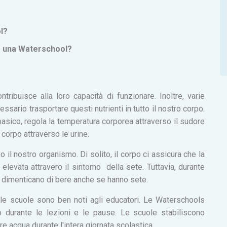
ol?
e una Waterschool?
tribuisce alla loro capacità di funzionare. Inoltre, varie
sario trasportare questi nutrienti in tutto il nostro corpo.
o-basico, regola la temperatura corporea attraverso il sudore
corpo attraverso le urine.
il nostro organismo. Di solito, il corpo ci assicura che la
 elevata attravero il sintomo della sete. Tuttavia, durante
o dimenticano di bere anche se hanno sete.
nelle scuole sono ben noti agli educatori. Le Waterschools
o durante le lezioni e le pause. Le scuole stabiliscono
e acqua durante l'intera giornata scolastica.