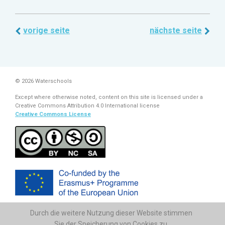
vorige seite
nächste seite
© 2026 Waterschools
Except where otherwise noted, content on this site is licensed under a
Creative Commons Attribution 4.0 International license
Creative Commons License
Durch die weitere Nutzung dieser Website stimmen
The European Commission support for the production of this
publication does not constitute endorsement of the contents which
Sie der Speicherung von Cookies zu.