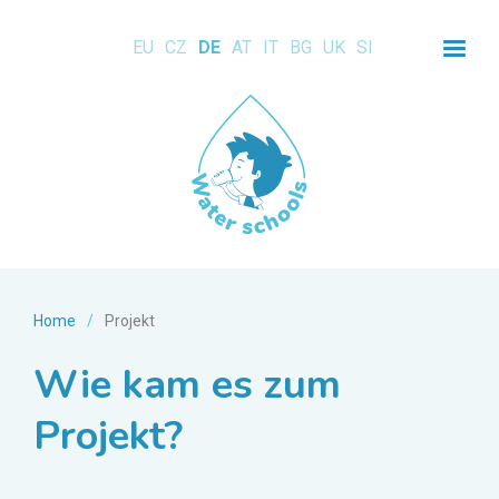
EU
CZ
DE
AT
IT
BG
UK
SI
Home
/
Projekt
Wie kam es zum
Projekt?