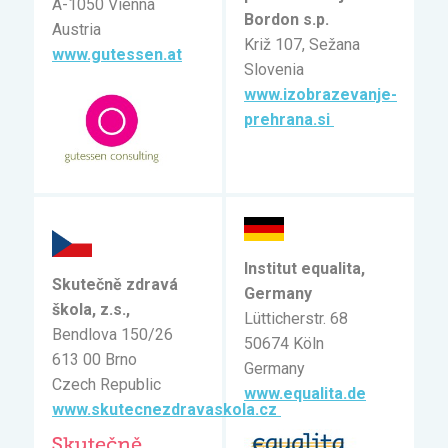
A-1050 Vienna
Bordon s.p.
Austria
Križ 107, Sežana
www.gutessen.at
Slovenia
www.izobrazevanje-
prehrana.si
Institut equalita,
Skutečně zdravá
Germany
škola, z.s.,
Lütticherstr. 68
Bendlova 150/26
50674 Köln
613 00 Brno
Germany
Czech Republic
www.equalita.de
www.skutecnezdravaskola.cz