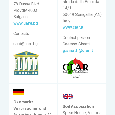
strada della Bruciata
78 Dunav Blvd.
14/1
Plovdiv 4003
60019 Senigallia (AN)
Bulgaria
Italy
www.uard.bg
www.clar.it
Contacts:
Contact person:
uard@uard.bg
Gaetano Sinatti
g.sinatti@clar.it
Ökomarkt
Soil Association
Verbraucher und
Spear House, Victoria
Agrarberatung e. V.