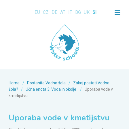
EU
CZ
DE
AT
IT
BG
UK
SI
Home
/
Postanite Vodna šola
/
Zakaj postati Vodna
šola?
/
Učna enota 3: Voda in okolje
/
Uporaba vode v
kmetijstvu
Uporaba vode v kmetijstvu