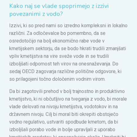
Kako naj se vlade spoprimejo z izzivi
povezanimi z vodo?
Izzivi, ki so pred nami so izredno kompleksni in lokalno
različni. Za odločevalce bo pomembno, da se
osredotočijo na bolj ekonomično rabe vode v
kmetijskem sektorju, da se bodo hkrati trudili zmanjšati
vpliv kmetijstva na vire sveže vode in se trudili
izboljšati odpornost teh virov na onesnaževanja. Do
sedaj OECD zagovarja različne politične odgovore, ki
so prilagojeni točno določenim vodnim virom.
Da bi zagotovili prehod v bolj trajnostno in produktivno
kmetijstvo, ki ni občutljivo na tveganja z vodo, bi morale
vlade delovati na nivoju kmetijstva, vodotokov in na
državnem nivoju. Cilj bi moral biti okrepiti obstoječo
vodno regulativo, ustvariti spodbude kmetom, da bi
izboljšali porabo vode in bolje upravljali z uporabo