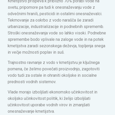
Kmetijstvo prispeva k približno 70% porabi vode na
svetu; pripomore pa tudi k onesnaževanju vode z
odvečnimi hranili, pesticidi in ostalimi onesnaževalci.
Tekmovanje za oskrbo z vodo narašča še zaradi
urbanizacije, industrializacije in podnebnih sprememb.
Stroški onesnaževanja vode so lahko visoki. Podnebne
spremembe bodo vplivale na zaloge vode in na potek
kmetijstva zaradi sezonskega deževja, topljenja snega
in večje možnosti poplav in suš.
Trajnostno ravnanje z vodo v kmetijstvu je ključnega
pomena, če želimo povečati proizvodnjo, zagotoviti
vodo tudi za ostale in ohraniti okoljske in socialne
prednosti vodnih sistemov.
Vlade morajo izboljšati ekonomsko učinkovitost in
okoljsko učinkovitost politik, ki želijo izboljšati
učinkovitost uporabe vodnih virov in zmanjšati
onesnaževanje kmetijstva.