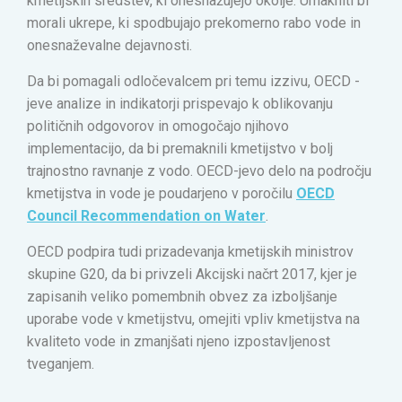
kmetijskih sredstev, ki onesnažujejo okolje. Umakniti bi
morali ukrepe, ki spodbujajo prekomerno rabo vode in
onesnaževalne dejavnosti.
Da bi pomagali odločevalcem pri temu izzivu, OECD -
jeve analize in indikatorji prispevajo k oblikovanju
političnih odgovorov in omogočajo njihovo
implementacijo, da bi premaknili kmetijstvo v bolj
trajnostno ravnanje z vodo. OECD-jevo delo na področju
kmetijstva in vode je poudarjeno v poročilu
OECD
Council Recommendation on Water
.
OECD podpira tudi prizadevanja kmetijskih ministrov
skupine G20, da bi privzeli Akcijski načrt 2017, kjer je
zapisanih veliko pomembnih obvez za izboljšanje
uporabe vode v kmetijstvu, omejiti vpliv kmetijstva na
kvaliteto vode in zmanjšati njeno izpostavljenost
tveganjem.