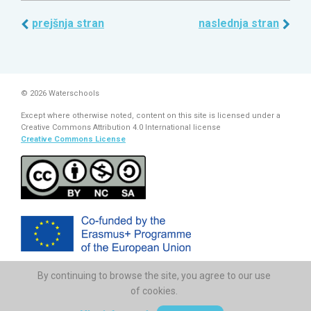
prejšnja stran
naslednja stran
© 2026 Waterschools
Except where otherwise noted, content on this site is licensed under a
Creative Commons Attribution 4.0 International license
Creative Commons License
By continuing to browse the site, you agree to our use
The European Commission support for the production of this
publication does not constitute endorsement of the contents which
of cookies.
reflects the views only of the authors, and the Commission cannot be