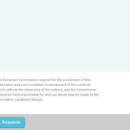
e European Commission support for the production of this
blication does not constitute endorsement of the contents
ich reflects the views only of the authors, and the Commission
nnot be held responsi­ble for any use which may be made of the
formation contained therein.
Rozumím