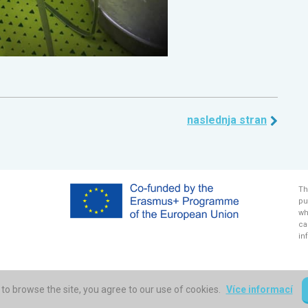
naslednja stran
Th
pu
wh
ca
in
to browse the site, you agree to our use of cookies.
Více informací