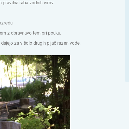
pravilna raba vodnih virov
azredu.
oljem z obravnavo tem pri pouku.
dajejo za v šolo drugih pijač razen vode.