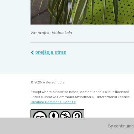
Vir: projekt Vodna šola
prejšnja stran
© 2026 Waterschools
Except where otherwise noted, content on this site is licensed
under a Creative Commons Attribution 4.0 International license
Creative Commons License
By continuing 