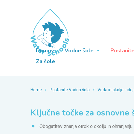
Domov
Vodne šole
Postanit
Za šole
Home
/
Postanite Vodna šola
/
Voda in okolje - id
Ključne točke za osnovne 
Obogatitev znanja otrok o okolju in ohranjanju 