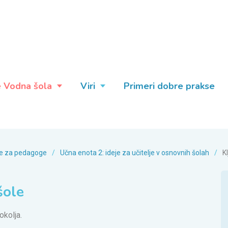
e Vodna šola
Viri
Primeri dobre prakse
eje za pedagoge
/
Učna enota 2: ideje za učitelje v osnovnih šolah
/
K
šole
okolja.