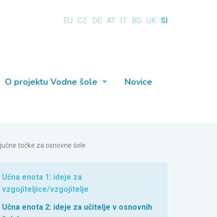
EU
CZ
DE
AT
IT
BG
UK
SI
O projektu Vodne šole
Novice
ljučne točke za osnovne šole
Učna enota 1: ideje za
vzgojiteljice/vzgojitelje
Učna enota 2: ideje za učitelje v osnovnih